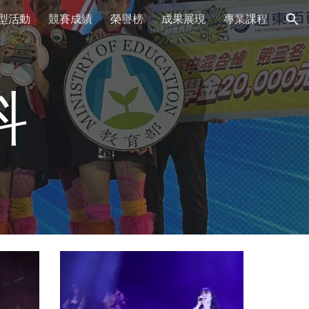
型活動
競賽成績
榮譽榜
成果展現
專業課程
ion
科