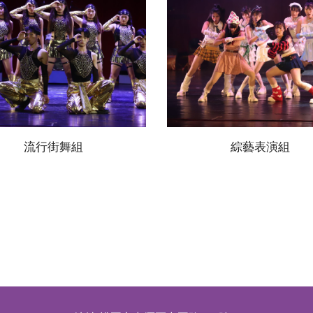
流行街舞組
綜藝表演組